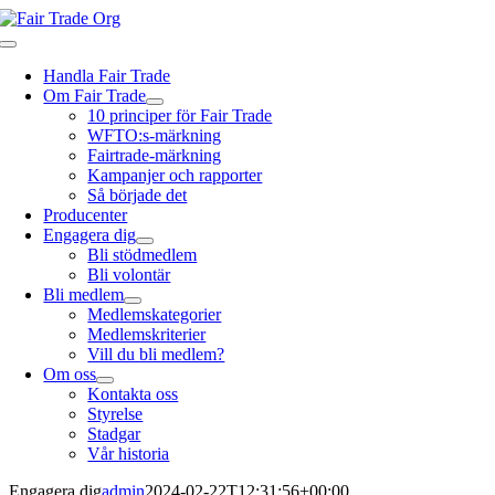
Fortsätt
till
Toggle
innehållet
Navigation
Handla Fair Trade
Om Fair Trade
10 principer för Fair Trade
WFTO:s-märkning
Fairtrade-märkning
Kampanjer och rapporter
Så började det
Producenter
Engagera dig
Bli stödmedlem
Bli volontär
Bli medlem
Medlemskategorier
Medlemskriterier
Vill du bli medlem?
Om oss
Kontakta oss
Styrelse
Stadgar
Vår historia
Engagera dig
admin
2024-02-22T12:31:56+00:00