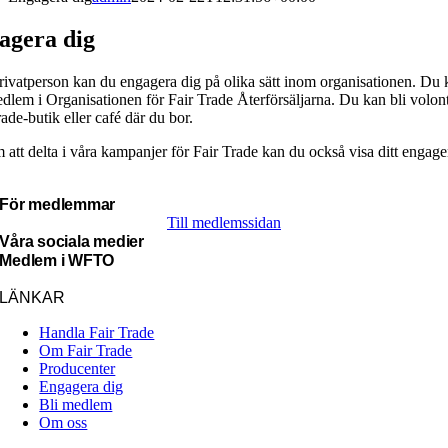
agera dig
ivatperson kan du engagera dig på olika sätt inom organisationen. Du 
dlem i Organisationen för Fair Trade Återförsäljarna. Du kan bli volont
rade-butik eller café där du bor.
att delta i våra kampanjer för Fair Trade kan du också visa ditt engag
För medlemmar
Till medlemssidan
Våra sociala medier
Medlem i WFTO
LÄNKAR
Handla Fair Trade
Om Fair Trade
Producenter
Engagera dig
Bli medlem
Om oss