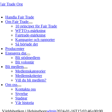
Fortsätt
till
oggle
innehållet
avigation
Handla Fair Trade
Om Fair Trade
10 principer för Fair Trade
WFTO:s-märkning
Fairtrade-märkning
Kampanjer och rapporter
Så började det
Producenter
Engagera dig
Bli stödmedlem
Bli volontär
Bli medlem
Medlemskategorier
Medlemskriterier
Vill du bli medlem?
Om oss
Kontakta oss
Styrelse
Stadgar
Vår historia
Världsbutiken i Helsingborg
admin
2024-01-16T15:03:46+00:00