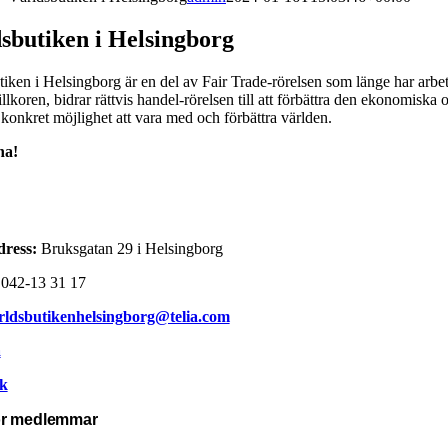
sbutiken i Helsingborg
iken i Helsingborg är en del av Fair Trade-rörelsen som länge har arbe
llkoren, bidrar rättvis handel-rörelsen till att förbättra den ekonomiska o
konkret möjlighet att vara med och förbättra världen.
na!
dress:
Bruksgatan 29 i Helsingborg
042-13 31 17
rldsbutikenhelsingborg@telia.com
a
k
r medlemmar