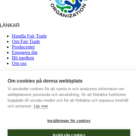
LÄNKAR
Handla Fair Trade
Om Fair Trade
Producenter
Engagera dig
Bli medlem
Om oss
Kontakt
Om cookies på denna webbplats
Organisationen
Vi använder cookies för att samla in och analysera information om
Fair Trade Återförsäljarna
webbplatsens prestanda och användning, för att förbättra funktioner
info@fairtradeorg.se
kopplade till sociala medier och för att förbättra och anpassa innehåll
och annonser.
Läs mer
Orgnr: 879500-5902
BG: 5236-1854
Inställningar för cookies
Avböj alla cookies
Page load link