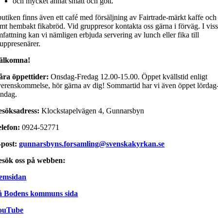
och mycket annat smått och gott.
butiken finns även ett café med försäljning av Fairtrade-märkt kaffe och
mt hembakt fikabröd. Vid gruppresor kontakta oss gärna i förväg. I vis
fattning kan vi nämligen erbjuda servering av lunch eller fika till
uppresenärer.
älkomna!
åra öppettider:
Onsdag-Fredag 12.00-15.00. Öppet kvällstid enligt
erenskommelse, hör gärna av dig! Sommartid har vi även öppet lördag
öndag.
esöksadress:
Klockstapelvägen 4, Gunnarsbyn
elefon:
0924-52771
-post:
gunnarsbyns.forsamling@svenskakyrkan.se
esök oss på webben:
emsidan
å Bodens kommuns sida
ouTube