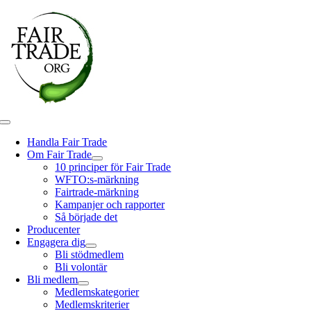
Fortsätt
till
innehållet
Toggle
Navigation
Handla Fair Trade
Om Fair Trade
10 principer för Fair Trade
WFTO:s-märkning
Fairtrade-märkning
Kampanjer och rapporter
Så började det
Producenter
Engagera dig
Bli stödmedlem
Bli volontär
Bli medlem
Medlemskategorier
Medlemskriterier