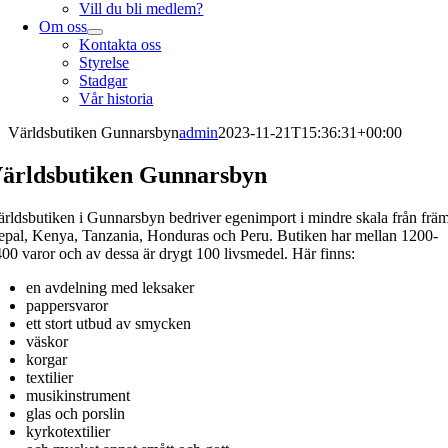
Vill du bli medlem?
Om oss
Kontakta oss
Styrelse
Stadgar
Vår historia
Världsbutiken Gunnarsbyn
admin
2023-11-21T15:36:31+00:00
ärldsbutiken Gunnarsbyn
rldsbutiken i Gunnarsbyn bedriver egenimport i mindre skala från främ
pal, Kenya, Tanzania, Honduras och Peru. Butiken har mellan 1200-
00 varor och av dessa är drygt 100 livsmedel. Här finns:
en avdelning med leksaker
pappersvaror
ett stort utbud av smycken
väskor
korgar
textilier
musikinstrument
glas och porslin
kyrkotextilier