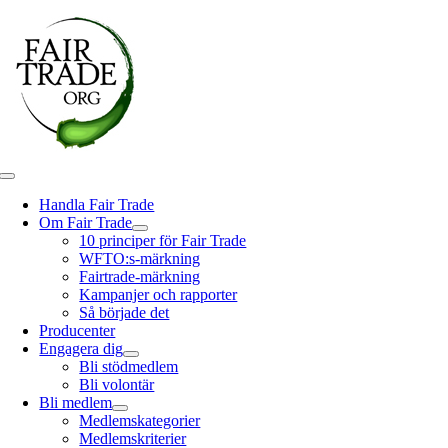
Fortsätt
till
innehållet
Toggle
Navigation
Handla Fair Trade
Om Fair Trade
10 principer för Fair Trade
WFTO:s-märkning
Fairtrade-märkning
Kampanjer och rapporter
Så började det
Producenter
Engagera dig
Bli stödmedlem
Bli volontär
Bli medlem
Medlemskategorier
Medlemskriterier