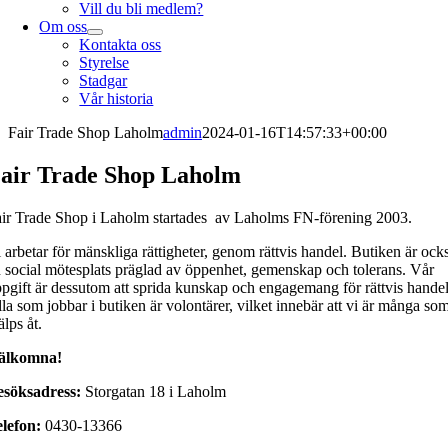
Vill du bli medlem?
Om oss
Kontakta oss
Styrelse
Stadgar
Vår historia
Fair Trade Shop Laholm
admin
2024-01-16T14:57:33+00:00
air Trade Shop Laholm
ir Trade Shop i Laholm startades av Laholms FN-förening 2003.
 arbetar för mänskliga rättigheter, genom rättvis handel. Butiken är ock
 social mötesplats präglad av öppenhet, gemenskap och tolerans. Vår
pgift är dessutom att sprida kunskap och engagemang för rättvis handel
la som jobbar i butiken är volontärer, vilket innebär att vi är många so
älps åt.
älkomna!
esöksadress:
Storgatan 18 i Laholm
elefon:
0430-13366