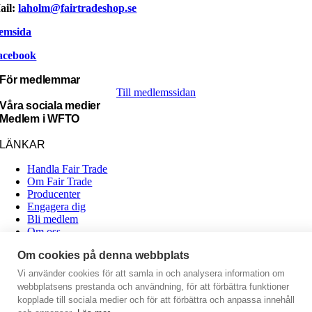
ail:
laholm@fairtradeshop.se
emsida
acebook
För medlemmar
Till medlemssidan
Våra sociala medier
Medlem i WFTO
LÄNKAR
Handla Fair Trade
Om Fair Trade
Producenter
Engagera dig
Bli medlem
Om oss
Om cookies på denna webbplats
Kontakt
Vi använder cookies för att samla in och analysera information om
Organisationen
webbplatsens prestanda och användning, för att förbättra funktioner
Fair Trade Återförsäljarna
kopplade till sociala medier och för att förbättra och anpassa innehåll